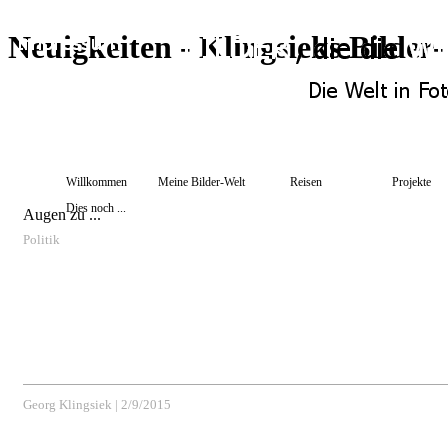
Neuigkeiten - Klingsieks Bilde
Willkommen
Meine Bilder-Welt
Reisen
Projekte
Dies noch ...
Augen zu ...
Politik
Georg Klingsiek
|
2/9/2015