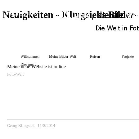
Neuigkeiten - Klingsieks Bilde
Willkommen
Meine Bilder-Welt
Reisen
Projekte
Dies noch ...
Meine neue Website ist online
Foto-Welt
Georg Klingsiek
|
11/8/2014